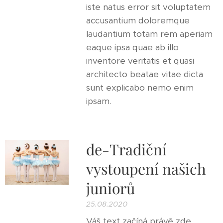
iste natus error sit voluptatem
accusantium doloremque
laudantium totam rem aperiam
eaque ipsa quae ab illo
inventore veritatis et quasi
architecto beatae vitae dicta
sunt explicabo nemo enim
ipsam.
de-Tradiční
vystoupení našich
juniorů
25.08.2020
Váš text začíná právě zde.