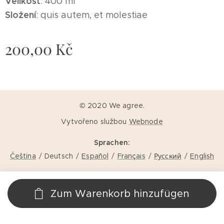
Velikost
: 400 ml
Složení
: quis autem, et molestiae
200,00
Kč
© 2020 We agree.
Vytvořeno službou
Webnode
Sprachen
Čeština
Deutsch
Español
Français
Русский
English
Zum Warenkorb hinzufügen
1 2 3 4 5 6 7 8 9 10 11