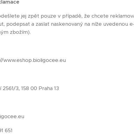
reklamace
odešlete jej zpět pouze v případě, že chcete reklamova
out, podepsat a zaslat naskenovaný na níže uvedenou e-
ným zbožím).
://www.eshop.bioligocee.eu
tí 2561/3, 158 00 Praha 13
ligocee.eu
91 651