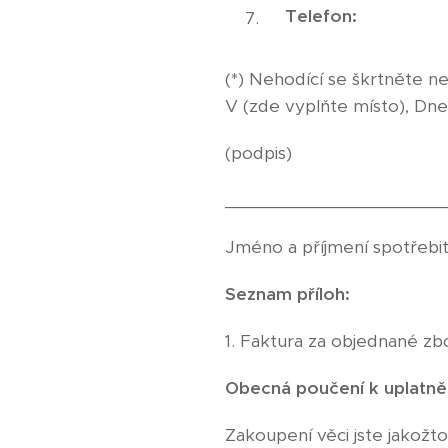
Telefon:
(*) Nehodící se škrtněte n
V (zde vyplňte místo), Dn
(podpis)
______________________
Jméno a příjmení spotřebi
Seznam příloh:
1. Faktura za objednané zboži
Obecná poučení k uplatne
Zakoupení věci jste jakožt