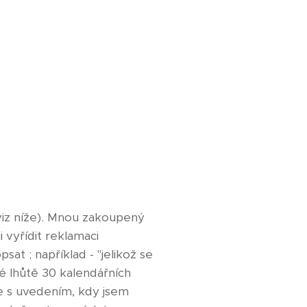
iz níže). Mnou zakoupený
vyřídit reklamaci
at ; například - "jelikož se
hůtě 30 kalendářních
ace s uvedením, kdy jsem