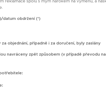
hem reklamace spolu s mým nárokem na výměnu, a násl
e.
)/datum obdržení (*)
 za objednání, případně i za doručení, byly zaslány
u navráceny zpět způsobem (v případě převodu na ú
potřebitele:
e: