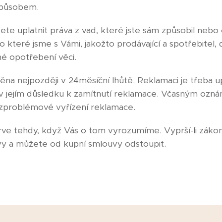
způsobem.
ete uplatnit práva z vad, které jste sám způsobil nebo o
ro které jsme s Vámi, jakožto prodávající a spotřebitel, 
́ opotřebení věci.
na nejpozději v 24měsíční lhůtě. Reklamaci je třeba
 a v jejím důsledku k zamítnutí reklamace. Včasným ozn
bezproblémové vyřízení reklamace.
e tehdy, když Vás o tom vyrozumíme. Vyprší-li zákonn
vy a můžete od kupní smlouvy odstoupit.