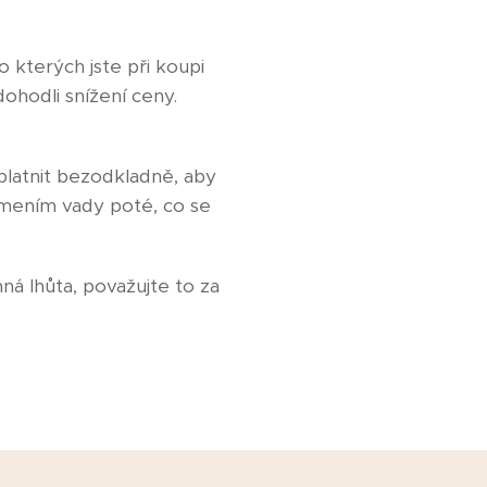
 kterých jste při koupi
dohodli snížení ceny.
 uplatnit bezodkladně, aby
ámením vady poté, co se
á lhůta, považujte to za