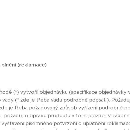
 plnění (reklamace)
dě (*) vytvořil objednávku (specifikace objednávky v
vady (* zde je třeba vadu podrobně popsat ). Požaduji 
zde je třeba požadovaný způsob vyřízení podrobně pops
 požaduji o opravu produktu a to nejpozději v zákonné l
m o vystavení písemného potvrzení o uplatnění reklam