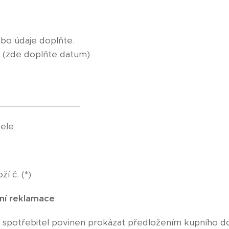
ebo údaje doplňte.
e (zde doplňte datum)
________________
tele
́ č. (*)
̌ní reklamace
o spotřebitel povinen prokázat předložením kupního dok