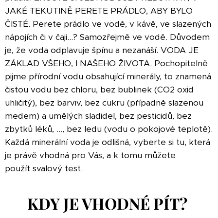
JAKÉ TEKUTINĚ PERETE PRÁDLO, ABY BYLO
ČISTÉ. Perete prádlo ve vodě, v kávě, ve slazených
nápojích či v čaji...? Samozřejmě ve vodě. Důvodem
je, že voda odplavuje špínu a nezanáší. VODA JE
ZÁKLAD VŠEHO, I NAŠEHO ŽIVOTA. Pochopitelně
pijme přírodní vodu obsahující minerály, to znamená
čistou vodu bez chloru, bez bublinek (CO2 oxid
uhličitý), bez barviv, bez cukru (případně slazenou
medem) a umělých sladidel, bez pesticidů, bez
zbytků léků, ..., bez ledu (vodu o pokojové teplotě).
Každá minerální voda je odlišná, vyberte si tu, která
je právě vhodná pro Vás, a k tomu můžete
použít
svalový test
.
KDY JE VHODNÉ PÍT?