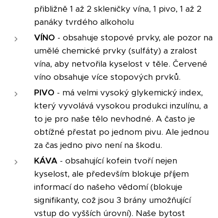
přibližně 1 až 2 skleničky vína, 1 pivo, 1 až 2
panáky tvrdého alkoholu
VÍNO
- obsahuje stopové prvky, ale pozor na
umělé chemické prvky (sulfáty) a zralost
vína, aby netvořila kyselost v těle. Červené
víno obsahuje více stopových prvků.
PIVO
- má velmi vysoký glykemický index,
který vyvolává vysokou produkci inzulínu, a
to je pro naše tělo nevhodné. A často je
obtížné přestat po jednom pivu. Ale jednou
za čas jedno pivo není na škodu.
KÁVA
- obsahující kofein tvoří nejen
kyselost, ale především blokuje příjem
informací do našeho vědomí (blokuje
signifikanty, což jsou 3 brány umožňující
vstup do vyšších úrovní). Naše bytost