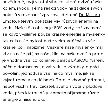
nevědomé, mají vlastní vibrace, které ovlivňují vše
kolem, i vodu. Téma reakcí vody na základě svých
pokusů s rezonancí zpracoval detailně
Dr. Masaru
Emoto
, kterými dokazuje vliv různých energií na
vodu. Naše tělo obsahuje 80% vody, což znamená,
že když vysíláme pouze krásné energie a myšlenky,
tak celá naše bytost bude velmi vděčná za vše
krásné, co jí nabízíme. Veškeré naše myšlenky mají
vliv na naše pití, na naše jídlo, na naše okolí, a proto
je vhodné vše, co konáme, dělat s LÁSKOU (vaření,
péče o domácnost, o zahradu, o výrobky, o práci -
povolání, jednoduše vše, na co myslíme, jak se
vyjadřujeme a co děláme). Toto je vhodné přijmout,
neboť všichni tráví začátek svého života v plodové
vodě, přes kterou díky vibracím přijímáme různé
energie z našeho okolí.