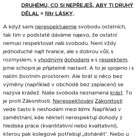
DRUHÉMU, CO SI NEPŘEJEŠ, ABY TI DRUHÝ
DĚLAL
=
filtr LÁSKY
.
A když sami
nerespektujeme
svobodu ostatních,
tak tím v podstatě dáváme najevo, že ostatní
nemusí respektovat naši svobodu. Není vždy
jednoduché najít hranice, ale s dobrou vůlí, s
rozmyslem, s
vhodnými
dohodami
a s
respektem
,
jsme schopni je přijatelně nastavit. A to je spojeno i s
naším životním prostorem. Ale brát si něco bez
výměny (například v obchodě bez zaplacení) se
nazývá krádež. Naše svoboda neznamená
krást
. To
je proti Zákonitosti.
Nerespektování
Zákonitosti
vede často k neshodám mezi lidmi. Například v
zaměstnání, kde někteří nerespektují dohody z
hlediska práce (kvantitativní nebo kvalitativní),
kterou pak kolegové potřebují „dohánět". Nebo u