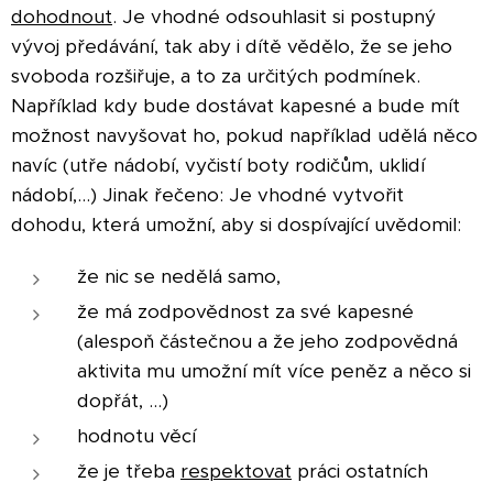
dohodnout
. Je vhodné odsouhlasit si postupný
vývoj předávání, tak aby i dítě vědělo, že se jeho
svoboda rozšiřuje, a to za určitých podmínek.
Například kdy bude dostávat kapesné a bude mít
možnost navyšovat ho, pokud například udělá něco
navíc (utře nádobí, vyčistí boty rodičům, uklidí
nádobí,...) Jinak řečeno:
Je vhodné vytvořit
dohodu, která umožní, aby si dospívající uvědomil:
že nic se nedělá samo,
že má zodpovědnost za své kapesné
(alespoň částečnou a že jeho zodpovědná
aktivita mu umožní mít více peněz a něco si
dopřát, ...)
hodnotu věcí
že je třeba
respektovat
práci ostatních