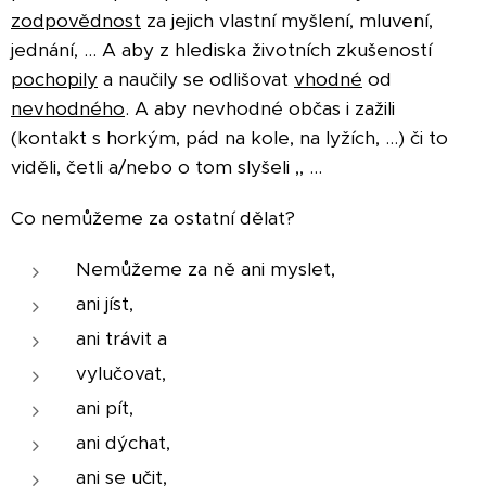
zodpovědnost
za jejich vlastní myšlení, mluvení,
jednání, ... A aby z hlediska životních zkušeností
pochopily
a naučily se odlišovat
vhodné
od
nevhodného
. A aby nevhodné občas i zažili
(kontakt s horkým, pád na kole, na lyžích, ...) či to
viděli, četli a/nebo o tom slyšeli ,, ...
Co nemůžeme za ostatní dělat?
Nemůžeme za ně ani myslet,
ani jíst,
ani trávit a
vylučovat,
ani pít,
ani dýchat,
ani se učit,