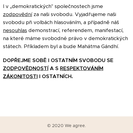
I v „demokratických" společnostech jsme
zodpovědní
za naši svobodu. Vyjadřujeme naši
svobodu při volbách hlasováním, a případně náš
nesouhlas
demonstrací, referendem, manifestací,
na které máme svobodné právo v demokratických
státech. Příkladem byl a bude Mahátma Gándhí.
DOPŘEJME SOBĚ I OSTATNÍM SVOBODU SE
ZODPOVĚDNOSTÍ
A S
RESPEKTOVÁNÍM
ZÁKONITOSTI
I OSTATNÍCH.
© 2020 We agree.