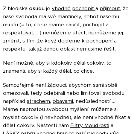
Z hlediska
osudu
je
vhodné
pochopit
a
přijmout
, že
naše svoboda má své mantinely, neboť našemu
osudu (= to, co se máme naučit, pochopit a
respektovat, ...) nemůžeme utéct, nemůžeme jej
změnit, s tím, že když dojdeme k
pochopení
a
respektu
, tak již danou oblast nemusíme řešit.
Není možné, aby si kdokoliv dělal cokoliv, to
znamená, aby si každý dělal, co
chce
.
Samozřejmě není žádoucí, abychom sami sobě
omezovali, tedy odebírali nebo limitovali svobodu,
například
strachem
,
obavami
, nedůsledností,...
Máme naprostou svobodu myšlení: můžeme si
myslet cokoliv (i nevhodné), ale není vhodné říkat a
dělat cokoliv.
Naštěstí nám
Filtry Moudrosti
a
LÁSKY
nabízí vhodné hranice naší svobody vůči