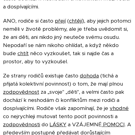
a dospívajícími.
ANO, rodiče si často
přejí
(
chtějí
), aby jejich potomci
neměli v životě problémy, ale je třeba uvědomit si,
že ani děti, ani nikdo jiný neuteče svému osudu.
Nepodaří se nám nikoho ohlídat, a když někdo
bude
chtít
něco vyzkoušet, tak si najde čas a
prostor, aby to vyzkoušel.
Ze strany rodičů existuje často
dohoda
(tichá a
přijatá kolektivní povinnost) o tom, že mají plnou
zodpovědnost
za „svoje" „děti", a velmi často pak
dochází k neshodám či konfliktům mezi rodiči a
dospívajícími. Rodiče však zapomínají, že je
vhodné
co nejrychleji mutovat tento pocit povinnosti a
zodpovědnosti
do
LÁSKY
a VZÁJEMNÉ
POMOCI
. A
především postupně předávat dorůstajícím