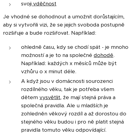
svoji
vděčnost
Je vhodné se dohodnout a umožnit dorůstajícím,
aby si vytvořili vizi, že se jejich svoboda postupně
rozšiřuje a bude rozšiřovat. Například:
ohledně času, kdy se chodí spát - je mnoho
možností a je to na společné
dohodě
.
Například: každých x měsíců může být
vzhůru o x minut déle.
A když jsou v domácnosti sourozenci
rozdílného věku, tak je potřeba všem
dětem
vysvětlit
, že mají stejná práva a
společná pravidla. Ale u mladších je
zohledněn věkový rozdíl a až dorostou do
stejného věku budou i pro ně platit stejná
pravidla tomuto věku odpovídající.