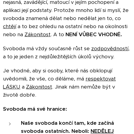
nejasná, zavádějící, matoucí v jejím pochopení a
aplikaci její podstaty. Protože mnoho lidí si myslí, že
svoboda znamená dělat nebo nedělat jen to, co
chtějí
a to bez ohledu na ostatní nebo na okolnosti
nebo na
Zákonitost
. A to
NENÍ VŮBEC VHODNÉ.
Svoboda má vždy současně růst se
zodpovědností,
a to je jeden z nejdůležitějších úkolů výchovy.
Je vhodné, aby si osoby, které nás obklopují
uvědomili, že vše, co děláme, má
respektovat
LÁSKU
a
Zákonitost
. Jinak nám nemůže být v
životě dobře.
Svoboda má své hranice:
Naše svoboda končí tam, kde začíná
svoboda ostatních. Neboli:
NEDĚLEJ