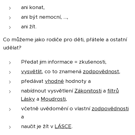
ani konat,
ani být nemocní, ...,
ani žít.
Co můžeme jako rodiče pro děti, přátele a ostatní
udělat?
Předat jim informace = zkušenosti,
vysvětlit
, co to znamená
zodpovědnost
,
předávat
vhodné
hodnoty a
nabídnout vysvětlení
Zákonitosti
a
filtrů
Lásky
a
Moudrosti
,
včetně uvědomění o vlastní
zodpovědnosti
a
naučit je žít v
LÁSCE
.