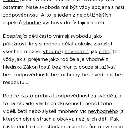
ostatním. Naše svoboda má být vždy spojena s naší
zodpovědností.
A to je jeden z nejobtížnějších
aspektů
vhodné
výchovy dorůstajících dětí.
Dospívající děti často vnímají svobodu jako
příležitost, kdy si mohou dělat cokoliv, zkoušet
všechno možné,
vhodné
i
nevhodné
, jak
chtějí
(ne
vždy jak si přejeme jako rodiče a je vhodné z
hlediska
Zákonitosti
) bez hranic, pouze si „užívat"
bez zodpovědnosti, bez ochrany, bez svědomí, bez
respektu ...
Rodiče často přebírají
zodpovědnost
za své děti, a
to na základě vlastních zkušeností, neboť toho
viděli, četli nebo slyšeli mnohem víc
nevhodného
(z
kterých plyne
strach
a
obavy
), než jejich děti. Pak
často dochází k neshodám či konfliktům mezi rodiči